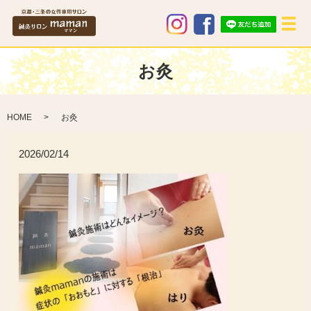
メ
お灸
HOME
お灸
2026/02/14