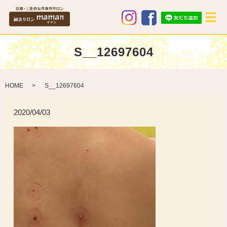
メ
S__12697604
HOME
S__12697604
2020/04/03