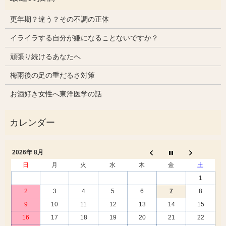
更年期？違う？その不調の正体
イライラする自分が嫌になることないですか？
頑張り続けるあなたへ
梅雨後の足の重だるさ対策
お酒好き女性へ東洋医学の話
2026年 8月
日
月
火
水
木
金
土
1
2
3
4
5
6
7
8
9
10
11
12
13
14
15
16
17
18
19
20
21
22