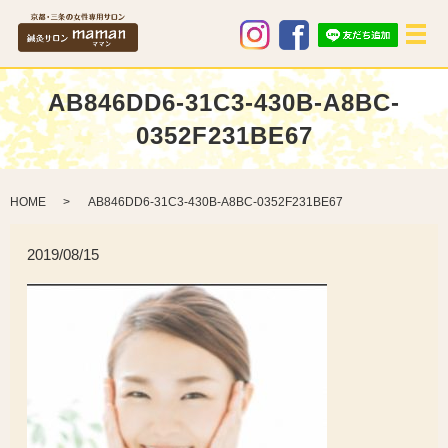
メ
AB846DD6-31C3-430B-A8BC-
0352F231BE67
HOME
AB846DD6-31C3-430B-A8BC-0352F231BE67
2019/08/15