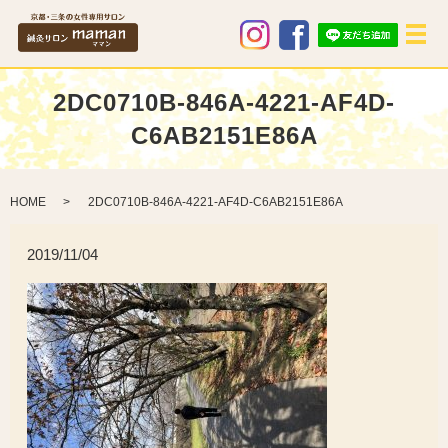
メ
2DC0710B-846A-4221-AF4D-
C6AB2151E86A
HOME
2DC0710B-846A-4221-AF4D-C6AB2151E86A
2019/11/04