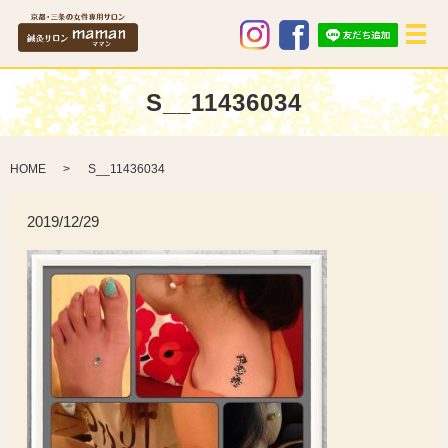
メ
S__11436034
HOME
S__11436034
2019/12/29