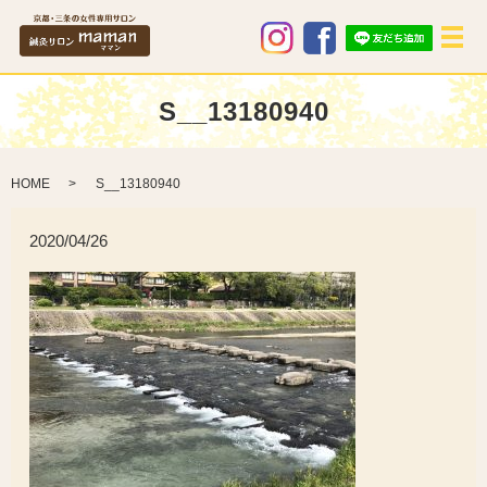
メ
S__13180940
HOME
S__13180940
2020/04/26