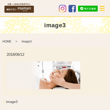
メ
image3
HOME
image3
2018/06/12
image3