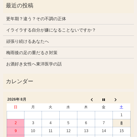
更年期？違う？その不調の正体
イライラする自分が嫌になることないですか？
頑張り続けるあなたへ
梅雨後の足の重だるさ対策
お酒好き女性へ東洋医学の話
2026年 8月
日
月
火
水
木
金
土
1
2
3
4
5
6
7
8
9
10
11
12
13
14
15