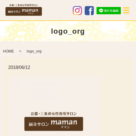
メ
logo_org
HOME
logo_org
2018/06/12