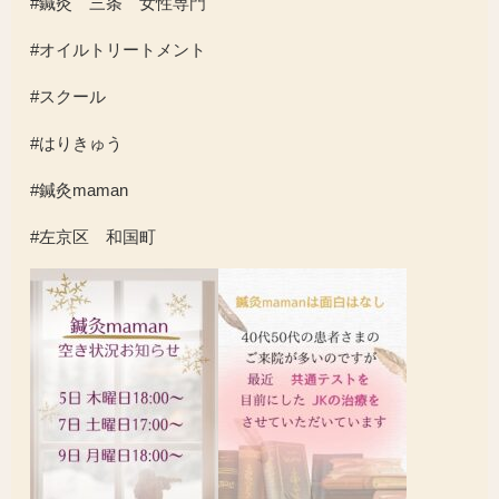
#鍼灸 三条 女性専門
#オイルトリートメント
#スクール
#はりきゅう
#鍼灸maman
#
左京区 和国町