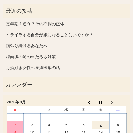
更年期？違う？その不調の正体
イライラする自分が嫌になることないですか？
頑張り続けるあなたへ
梅雨後の足の重だるさ対策
お酒好き女性へ東洋医学の話
2026年 8月
日
月
火
水
木
金
土
1
2
3
4
5
6
7
8
9
10
11
12
13
14
15