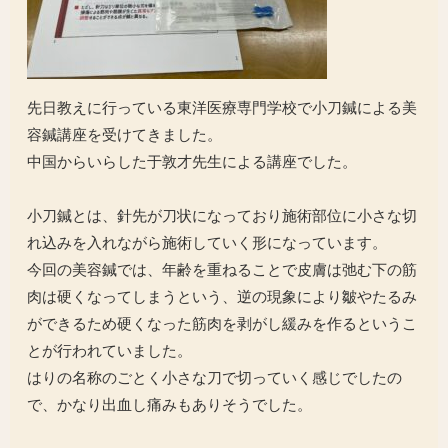
先日教えに行っている東洋医療専門学校で小刀鍼による美
容鍼講座を受けてきました。
中国からいらした于敦才先生による講座でした。
小刀鍼とは、針先が刀状になっており施術部位に小さな切
れ込みを入れながら施術していく形になっています。
今回の美容鍼では、年齢を重ねることで皮膚は弛む下の筋
肉は硬くなってしまうという、逆の現象により皺やたるみ
ができるため硬くなった筋肉を剥がし緩みを作るというこ
とが行われていました。
はりの名称のごとく小さな刀で切っていく感じでしたの
で、かなり出血し痛みもありそうでした。