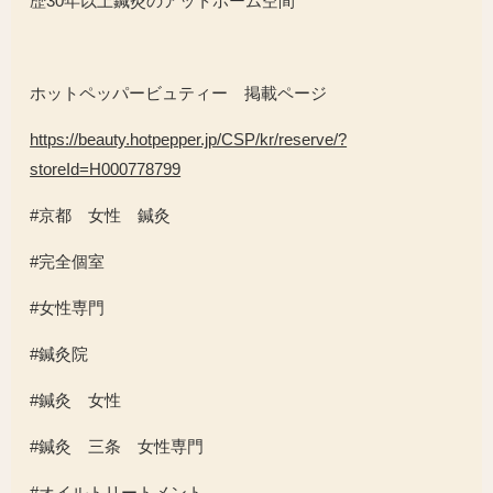
歴
30
年以上鍼灸のアットホーム空間
ホットペッパービュティー 掲載ページ
https://beauty.hotpepper.jp/CSP/kr/reserve/?
storeId=H000778799
#京都 女性 鍼灸
#完全個室
#女性専門
#鍼灸院
#鍼灸 女性
#鍼灸 三条 女性専門
#オイルトリートメント